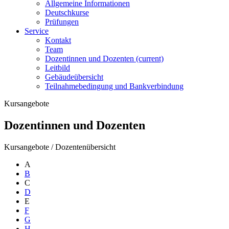
Allgemeine Informationen
Deutschkurse
Prüfungen
Service
Kontakt
Team
Dozentinnen und Dozenten
(current)
Leitbild
Gebäudeübersicht
Teilnahmebedingung und Bankverbindung
Kursangebote
Dozentinnen und Dozenten
Kursangebote
/
Dozentenübersicht
A
B
C
D
E
F
G
H