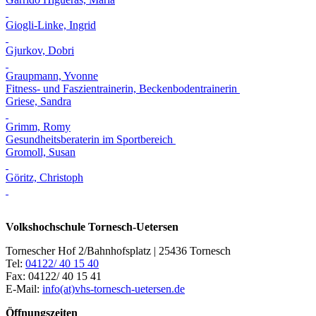
Giogli-Linke, Ingrid
Gjurkov, Dobri
Graupmann, Yvonne
Fitness- und Faszientrainerin, Beckenbodentrainerin
Griese, Sandra
Grimm, Romy
Gesundheitsberaterin im Sportbereich
Gromoll, Susan
Göritz, Christoph
Volkshochschule Tornesch-Uetersen
Tornescher Hof 2/Bahnhofsplatz | 25436 Tornesch
Tel:
04122/ 40 15 40
Fax: 04122/ 40 15 41
E-Mail:
info(at)vhs-tornesch-uetersen.de
Öffnungszeiten