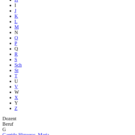
I
J
K
L
M
N
O
P
Q
R
S
Sch
St
T
U
V
W
X
Y
Z
Dozent
Beruf
G
Garrido Higueras, Maria