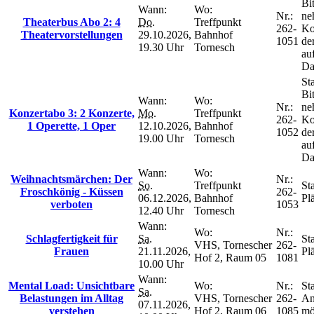
Bit
Wann:
Wo:
Nr.:
ne
Theaterbus Abo 2: 4
Do.
Treffpunkt
262-
Ko
Theatervorstellungen
29.10.2026,
Bahnhof
1051
de
19.30 Uhr
Tornesch
au
Da
Sta
Bit
Wann:
Wo:
Nr.:
ne
Konzertabo 3: 2 Konzerte,
Mo.
Treffpunkt
262-
Ko
1 Operette, 1 Oper
12.10.2026,
Bahnhof
1052
de
19.00 Uhr
Tornesch
au
Da
Wann:
Wo:
Weihnachtsmärchen: Der
Nr.:
So.
Treffpunkt
Sta
Froschkönig - Küssen
262-
06.12.2026,
Bahnhof
Plä
verboten
1053
12.40 Uhr
Tornesch
Wann:
Wo:
Nr.:
Schlagfertigkeit für
Sa.
Sta
VHS, Tornescher
262-
Frauen
21.11.2026,
Plä
Hof 2, Raum 05
1081
10.00 Uhr
Wann:
Mental Load: Unsichtbare
Wo:
Nr.:
Sta
Sa.
Belastungen im Alltag
VHS, Tornescher
262-
An
07.11.2026,
verstehen
Hof 2, Raum 06
1085
mö