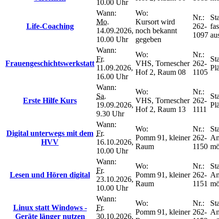
10.00 Uhr
Wann:
Wo:
Nr.:
Sta
Mo.
Kursort wird
Life-Coaching
262-
fas
14.09.2026,
noch bekannt
1097
au
10.00 Uhr
gegeben
Wann:
Wo:
Nr.:
Fr.
Sta
Frauengeschichtswerkstatt
VHS, Tornescher
262-
11.09.2026,
Plä
Hof 2, Raum 08
1105
16.00 Uhr
Wann:
Wo:
Nr.:
Sa.
Sta
Erste Hilfe Kurs
VHS, Tornescher
262-
19.09.2026,
Plä
Hof 2, Raum 13
1111
9.30 Uhr
Wann:
Wo:
Nr.:
Sta
Digital unterwegs mit dem
Fr.
Pomm 91, kleiner
262-
An
HVV
16.10.2026,
Raum
1150
mö
10.00 Uhr
Wann:
Wo:
Nr.:
Sta
Fr.
Lesen und Hören digital
Pomm 91, kleiner
262-
An
23.10.2026,
Raum
1151
mö
10.00 Uhr
Wann:
Wo:
Nr.:
Sta
Linux statt Windows -
Fr.
Pomm 91, kleiner
262-
An
Geräte länger nutzen
30.10.2026,