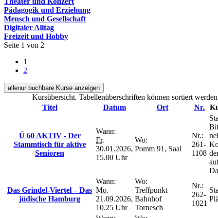
Theater und Konzert
Pädagogik und Erziehung
Mensch und Gesellschaft
Digitaler Alltag
Freizeit und Hobby
Seite 1 von 2
1
2
alle
nur buchbare
Kurse anzeigen
Kursübersicht. Tabellenüberschriften können sortiert werden
Titel
Datum
Ort
Nr.
Ku
Sta
Bit
Wann:
Ü 60 AKTIV - Der
Nr.:
ne
Fr.
Wo:
Stammtisch für aktive
261-
Ko
30.01.2026,
Pomm 91, Saal
Senioren
1108
de
15.00 Uhr
au
Da
Wann:
Wo:
Nr.:
Das Grindel-Viertel – Das
Mo.
Treffpunkt
Sta
262-
jüdische Hamburg
21.09.2026,
Bahnhof
Plä
1021
10.25 Uhr
Tornesch