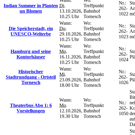
Wann:
Wo:
Nr.:
Sta
Indian Summer in Planten
Di.
Treffpunkt
262-
An
un Blomen
13.10.2026,
Bahnhof
1022
mö
10.25 Uhr
Tornesch
Wann:
Wo:
Nr.:
Sta
Die Speicherstadt, ein
Do.
Treffpunkt
262-
An
UNESCO-Welterbe
29.10.2026,
Bahnhof
1023
mö
10.25 Uhr
Tornesch
Wann:
Wo:
Nr.:
Hamburg und seine
Mo.
Treffpunkt
Sta
262-
Kontorhäuser
16.11.2026,
Bahnhof
Plä
1024
10.25 Uhr
Tornesch
Wann:
Wo:
Historischer
Nr.:
Mi.
Treffpunkt
Sta
Stadtrundgang - Ortsteil
262-
23.09.2026,
Bahnhof
Plä
Tornesch
1026
18.00 Uhr
Tornesch
Sta
Bit
Wann:
Wo:
Nr.:
ne
Theaterbus Abo 1: 6
Mo.
Treffpunkt
262-
Ko
Vorstellungen
12.10.2026,
Bahnhof
1050
de
19.30 Uhr
Tornesch
au
Da
Sta