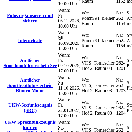
Raum
1152
mö
10.00 Uhr
Wann:
Wo:
Nr.:
Sta
Fotos organisieren und
Fr.
Pomm 91, kleiner
262-
An
sichern
06.11.2026,
Raum
1153
mö
10.00 Uhr
Wann:
Wo:
Nr.:
Sta
Mi.
Internetcafé
Pomm 91, kleiner
262-
An
16.09.2026,
Raum
1154
mö
15.00 Uhr
Wann:
Wo:
Nr.:
Amtlicher
Fr.
Sta
VHS, Tornescher
262-
Sportbootführerschein See
09.10.2026,
Plä
Hof 2, Raum 08
1201
17.00 Uhr
Wann:
Amtlicher
Wo:
Nr.:
So.
Sta
Sportbootführerschein
VHS, Tornescher
262-
11.10.2026,
Plä
Binnen Motor
Hof 2, Raum 08
1203
15.00 Uhr
Wann:
Wo:
Nr.:
UKW-Seefunkzeugnis
Fr.
Sta
VHS, Tornescher
262-
(SRC)
22.01.2027,
Plä
Hof 2, Raum 08
1204
17.00 Uhr
UKW-Sprechfunkzeugnis
Wann:
Wo:
Nr.:
für den
Sa.
Sta
VHS, Tornescher
262-