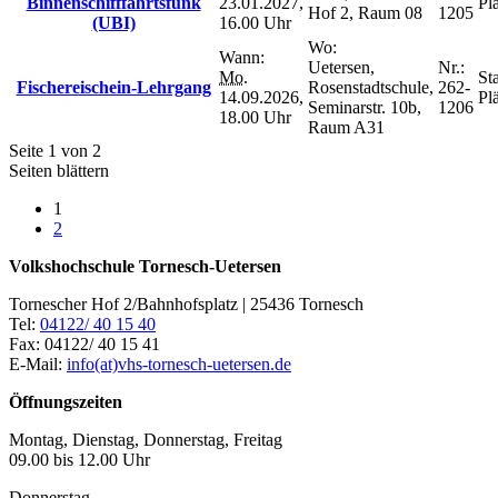
Binnenschifffahrtsfunk
23.01.2027,
Plä
Hof 2, Raum 08
1205
(UBI)
16.00 Uhr
Wo:
Wann:
Uetersen,
Nr.:
Mo.
Sta
Fischereischein-Lehrgang
Rosenstadtschule,
262-
14.09.2026,
Plä
Seminarstr. 10b,
1206
18.00 Uhr
Raum A31
Seite 1 von 2
Seiten blättern
1
2
Volkshochschule Tornesch-Uetersen
Tornescher Hof 2/Bahnhofsplatz | 25436 Tornesch
Tel:
04122/ 40 15 40
Fax: 04122/ 40 15 41
E-Mail:
info(at)vhs-tornesch-uetersen.de
Öffnungszeiten
Montag, Dienstag, Donnerstag, Freitag
09.00 bis 12.00 Uhr
Donnerstag