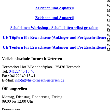
S
W
Zeichnen und Aquarell
M
W
Zeichnen und Aquarell
D
W
Schablonen Workshop - Schallplatten selbst gestalten
Fr
W
UE Töpfern für Erwachsene (Anfänger und Fortgeschrittene)
M
W
UE Töpfern für Erwachsene (Anfänger und Fortgeschrittene)
M
Volkshochschule Tornesch-Uetersen
Tornescher Hof 2/Bahnhofsplatz | 25436 Tornesch
Tel:
04122/ 40 15 40
Fax: 04122/ 40 15 41
E-Mail:
info(at)vhs-tornesch-uetersen.de
Öffnungszeiten
Montag, Dienstag, Donnerstag, Freitag
09.00 bis 12.00 Uhr
Donnerstag