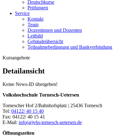
Deutschkurse
Prüfungen
Service
Kontakt
Team
Dozentinnen und Dozenten
Leitbild
Gebäudeübersicht
Teilnahmebedingung und Bankverbindung
Kursangebote
Detailansicht
Keine News-ID übergeben!
Volkshochschule Tornesch-Uetersen
Tornescher Hof 2/Bahnhofsplatz | 25436 Tornesch
Tel:
04122/ 40 15 40
Fax: 04122/ 40 15 41
E-Mail:
info(at)vhs-tornesch-uetersen.de
Öffnungszeiten