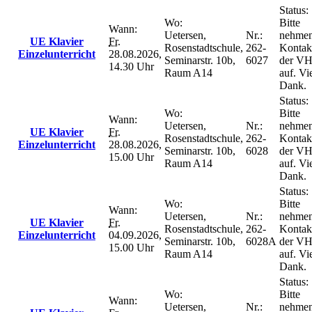
Status:
Wo:
Bitte
Wann:
Uetersen,
Nr.:
nehmen
UE Klavier
Fr.
Rosenstadtschule,
262-
Kontak
Einzelunterricht
28.08.2026,
Seminarstr. 10b,
6027
der V
14.30 Uhr
Raum A14
auf. Vi
Dank.
Status:
Wo:
Bitte
Wann:
Uetersen,
Nr.:
nehmen
UE Klavier
Fr.
Rosenstadtschule,
262-
Kontak
Einzelunterricht
28.08.2026,
Seminarstr. 10b,
6028
der V
15.00 Uhr
Raum A14
auf. Vi
Dank.
Status:
Wo:
Bitte
Wann:
Uetersen,
Nr.:
nehmen
UE Klavier
Fr.
Rosenstadtschule,
262-
Kontak
Einzelunterricht
04.09.2026,
Seminarstr. 10b,
6028A
der V
15.00 Uhr
Raum A14
auf. Vi
Dank.
Status:
Wo:
Bitte
Wann:
Uetersen,
Nr.:
nehmen