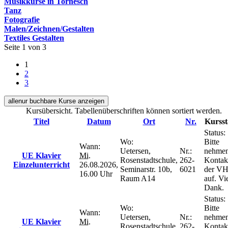
Musikkurse in Tornesch
Tanz
Fotografie
Malen/Zeichnen/Gestalten
Textiles Gestalten
Seite 1 von 3
1
2
3
alle
nur buchbare
Kurse anzeigen
Kursübersicht. Tabellenüberschriften können sortiert werden.
Titel
Datum
Ort
Nr.
Kursst
Status:
Wo:
Bitte
Wann:
Uetersen,
Nr.:
nehmen
UE Klavier
Mi.
Rosenstadtschule,
262-
Kontak
Einzelunterricht
26.08.2026,
Seminarstr. 10b,
6021
der V
16.00 Uhr
Raum A14
auf. Vi
Dank.
Status:
Wo:
Bitte
Wann:
Uetersen,
Nr.:
nehmen
UE Klavier
Mi.
Rosenstadtschule,
262-
Kontak