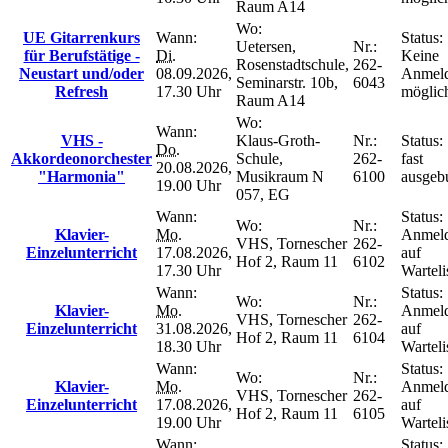
Raum A14
Wo:
UE Gitarrenkurs
Wann:
Status:
Uetersen,
Nr.:
für Berufstätige -
Di.
Keine
Rosenstadtschule,
262-
Neustart und/oder
08.09.2026,
Anmel
Seminarstr. 10b,
6043
Refresh
17.30 Uhr
möglic
Raum A14
Wo:
Wann:
VHS -
Klaus-Groth-
Nr.:
Status:
Do.
Akkordeonorchester
Schule,
262-
fast
20.08.2026,
"Harmonia"
Musikraum N
6100
ausgeb
19.00 Uhr
057, EG
Wann:
Status:
Wo:
Nr.:
Klavier-
Mo.
Anmel
VHS, Tornescher
262-
Einzelunterricht
17.08.2026,
auf
Hof 2, Raum 11
6102
17.30 Uhr
Warteli
Wann:
Status:
Wo:
Nr.:
Klavier-
Mo.
Anmel
VHS, Tornescher
262-
Einzelunterricht
31.08.2026,
auf
Hof 2, Raum 11
6104
18.30 Uhr
Warteli
Wann:
Status:
Wo:
Nr.:
Klavier-
Mo.
Anmel
VHS, Tornescher
262-
Einzelunterricht
17.08.2026,
auf
Hof 2, Raum 11
6105
19.00 Uhr
Warteli
Wann:
Status: