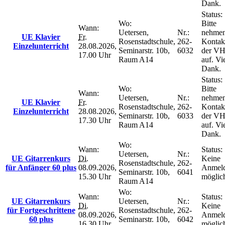
Dank.
Status:
Wo:
Bitte
Wann:
Uetersen,
Nr.:
nehmen
UE Klavier
Fr.
Rosenstadtschule,
262-
Kontak
Einzelunterricht
28.08.2026,
Seminarstr. 10b,
6032
der V
17.00 Uhr
Raum A14
auf. Vi
Dank.
Status:
Wo:
Bitte
Wann:
Uetersen,
Nr.:
nehmen
UE Klavier
Fr.
Rosenstadtschule,
262-
Kontak
Einzelunterricht
28.08.2026,
Seminarstr. 10b,
6033
der V
17.30 Uhr
Raum A14
auf. Vi
Dank.
Wo:
Wann:
Status:
Uetersen,
Nr.:
UE Gitarrenkurs
Di.
Keine
Rosenstadtschule,
262-
für Anfänger 60 plus
08.09.2026,
Anmel
Seminarstr. 10b,
6041
15.30 Uhr
möglic
Raum A14
Wo:
Wann:
Status:
UE Gitarrenkurs
Uetersen,
Nr.:
Di.
Keine
für Fortgeschrittene
Rosenstadtschule,
262-
08.09.2026,
Anmel
60 plus
Seminarstr. 10b,
6042
16.30 Uhr
möglic