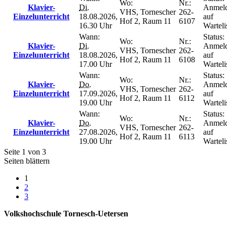
Wo:
Nr.:
Klavier-
Di.
Anmel
VHS, Tornescher
262-
Einzelunterricht
18.08.2026,
auf
Hof 2, Raum 11
6107
16.30 Uhr
Warteli
Wann:
Status:
Wo:
Nr.:
Klavier-
Di.
Anmel
VHS, Tornescher
262-
Einzelunterricht
18.08.2026,
auf
Hof 2, Raum 11
6108
17.00 Uhr
Warteli
Wann:
Status:
Wo:
Nr.:
Klavier-
Do.
Anmel
VHS, Tornescher
262-
Einzelunterricht
17.09.2026,
auf
Hof 2, Raum 11
6112
19.00 Uhr
Warteli
Wann:
Status:
Wo:
Nr.:
Klavier-
Do.
Anmel
VHS, Tornescher
262-
Einzelunterricht
27.08.2026,
auf
Hof 2, Raum 11
6113
19.00 Uhr
Warteli
Seite 1 von 3
Seiten blättern
1
2
3
Volkshochschule Tornesch-Uetersen