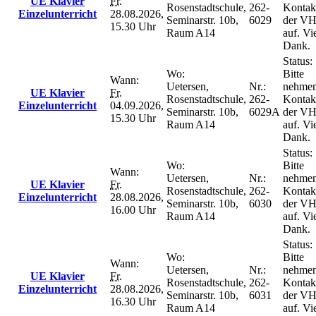
UE Klavier
Fr.
Rosenstadtschule,
262-
Kontak
Einzelunterricht
28.08.2026,
Seminarstr. 10b,
6029
der V
15.30 Uhr
Raum A14
auf. Vi
Dank.
Status:
Wo:
Bitte
Wann:
Uetersen,
Nr.:
nehmen
UE Klavier
Fr.
Rosenstadtschule,
262-
Kontak
Einzelunterricht
04.09.2026,
Seminarstr. 10b,
6029A
der V
15.30 Uhr
Raum A14
auf. Vi
Dank.
Status:
Wo:
Bitte
Wann:
Uetersen,
Nr.:
nehmen
UE Klavier
Fr.
Rosenstadtschule,
262-
Kontak
Einzelunterricht
28.08.2026,
Seminarstr. 10b,
6030
der V
16.00 Uhr
Raum A14
auf. Vi
Dank.
Status:
Wo:
Bitte
Wann:
Uetersen,
Nr.:
nehmen
UE Klavier
Fr.
Rosenstadtschule,
262-
Kontak
Einzelunterricht
28.08.2026,
Seminarstr. 10b,
6031
der V
16.30 Uhr
Raum A14
auf. Vi