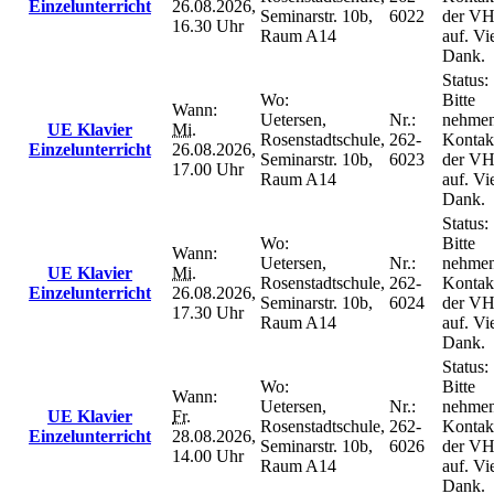
Einzelunterricht
26.08.2026,
Seminarstr. 10b,
6022
der V
16.30 Uhr
Raum A14
auf. Vi
Dank.
Status:
Wo:
Bitte
Wann:
Uetersen,
Nr.:
nehmen
UE Klavier
Mi.
Rosenstadtschule,
262-
Kontak
Einzelunterricht
26.08.2026,
Seminarstr. 10b,
6023
der V
17.00 Uhr
Raum A14
auf. Vi
Dank.
Status:
Wo:
Bitte
Wann:
Uetersen,
Nr.:
nehmen
UE Klavier
Mi.
Rosenstadtschule,
262-
Kontak
Einzelunterricht
26.08.2026,
Seminarstr. 10b,
6024
der V
17.30 Uhr
Raum A14
auf. Vi
Dank.
Status:
Wo:
Bitte
Wann:
Uetersen,
Nr.:
nehmen
UE Klavier
Fr.
Rosenstadtschule,
262-
Kontak
Einzelunterricht
28.08.2026,
Seminarstr. 10b,
6026
der V
14.00 Uhr
Raum A14
auf. Vi
Dank.